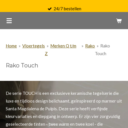
Ga
24/7 bestellen
direct
naar
de
hoofdinhoud
Home
»
Vloertegels
»
Merken Q t/m
»
Rako
»
Rako
Z
Touch
Rako Touch
De serie TOUCH is een exclusieve keramische tegelserie die
luxe en tijdloos design belichaamt, geïnspireerd op marmer uit
Santa Magdalena de Pulpis. Deze serie heeft verfijnde
kleurvariaties en diepgang in ontwerp. Er zijn vier zorgvuldig
geselecteerde tinten - twee warm en twee koel - die