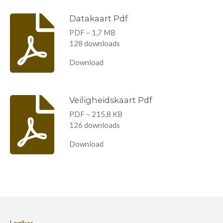
l
e
a
l
e
l
r
e
n
e
n
Datakaart Pdf
PDF – 1,7 MB
128 downloads
Download
Veiligheidskaart Pdf
PDF – 215,8 KB
126 downloads
Download
Logiker