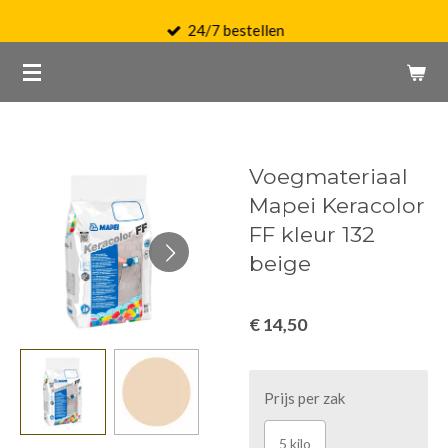
Ga
24/7 bestellen
direct
naar
de
hoofdinhoud
Voegmateriaal
Mapei Keracolor
FF kleur 132
beige
€ 14,50
Prijs per zak
5 kilo