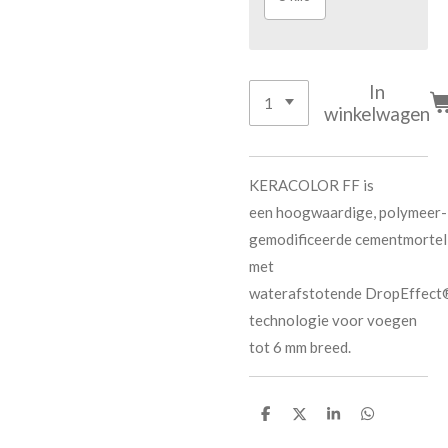
In
winkelwagen
KERACOLOR FF is
een hoogwaardige, polymeer-
gemodificeerde cementmortel
met
waterafstotende DropEffect
technologie voor voegen
tot 6 mm breed.
D
D
S
D
e
e
h
e