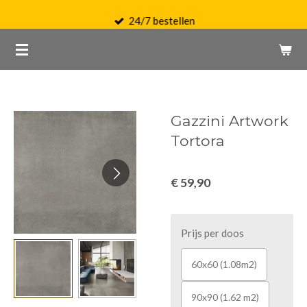
Ga
24/7 bestellen
direct
naar
de
hoofdinhoud
Gazzini Artwork
Tortora
€ 59,90
Prijs per doos
60x60 (1.08m2)
90x90 (1.62 m2)