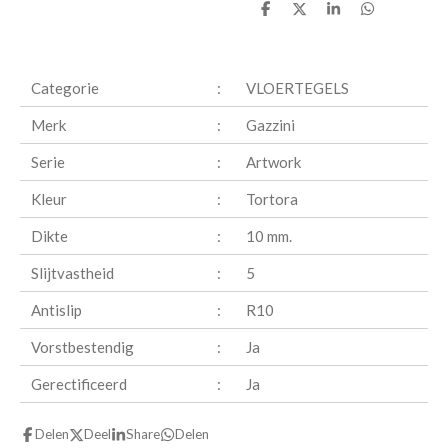
D
D
S
D
e
e
h
e
l
e
a
l
e
l
r
e
n
e
n
Categorie
:
VLOERTEGELS
Merk
:
Gazzini
Serie
:
Artwork
Kleur
:
Tortora
Dikte
:
10 mm.
Slijtvastheid
:
5
Antislip
:
R10
Vorstbestendig
:
Ja
Gerectificeerd
:
Ja
Delen
Deel
Share
Delen