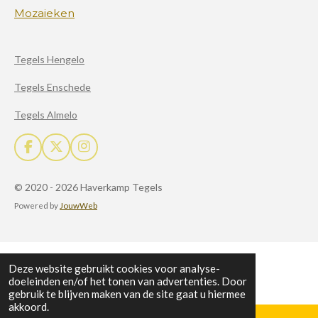
Mozaieken
Tegels Hengelo
Tegels Enschede
Tegels Almelo
F
X
I
a
n
c
s
© 2020 - 2026 Haverkamp Tegels
e
t
b
a
Powered by
JouwWeb
o
g
o
r
k
a
m
Deze website gebruikt cookies voor analyse-
doeleinden en/of het tonen van advertenties. Door
gebruik te blijven maken van de site gaat u hiermee
akkoord.