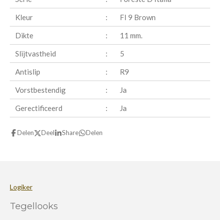
Kleur
:
FI 9 Brown
Dikte
:
11 mm.
Slijtvastheid
:
5
Antislip
:
R9
Vorstbestendig
:
Ja
Gerectificeerd
:
Ja
Delen
Deel
Share
Delen
Logiker
Tegellooks