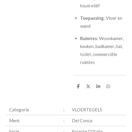
houtreliëf
Toepassing:
Vloer en
wand
Ruimtes:
Woonkamer,
keuken, badkamer, hal,
toilet, commerciële
ruimtes
D
D
S
D
e
e
h
e
l
e
a
l
e
l
r
e
n
e
n
Categorie
:
VLOERTEGELS
Merk
:
Del Conca
Serie
:
Foreste D'Italia