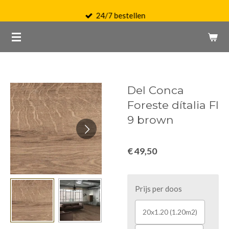
Ga
24/7 bestellen
direct
naar
de
hoofdinhoud
Del Conca
Foreste dítalia FI
9 brown
€ 49,50
Prijs per doos
20x1.20 (1.20m2)