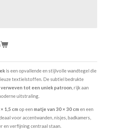
n
ïek
is een opvallende en stijlvolle wandtegel die
ieuze textielstoffen. De subtiel bedrukte
e
verweven tot een uniek patroon
, rijk aan
moderne uitstraling.
 × 1,5 cm
op een
matje van 30 × 30 cm
en een
ideaal voor accentwanden, nisjes, badkamers,
r en verfijning centraal staan.