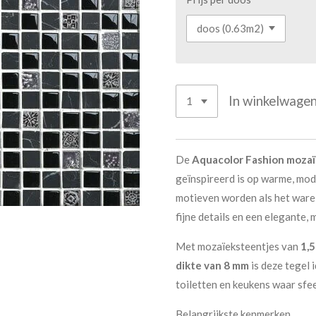
In winkelwage
De
Aquacolor Fashion moza
geïnspireerd is op warme, mod
motieven worden als het war
fijne details en een elegante, 
Met mozaïeksteentjes van
1,5
dikte van 8 mm
is deze tegel 
toiletten en keukens waar sfee
Belangrijkste kenmerken