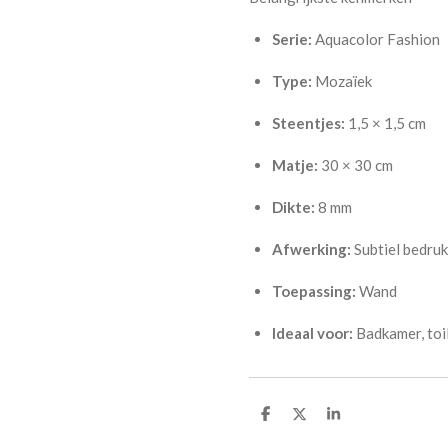
Serie:
Aquacolor Fashion
Type:
Mozaïek
Steentjes:
1,5 × 1,5 cm
Matje:
30 × 30 cm
Dikte:
8 mm
Afwerking:
Subtiel bedrukt
Toepassing:
Wand
Ideaal voor:
Badkamer, toil
D
D
S
e
e
h