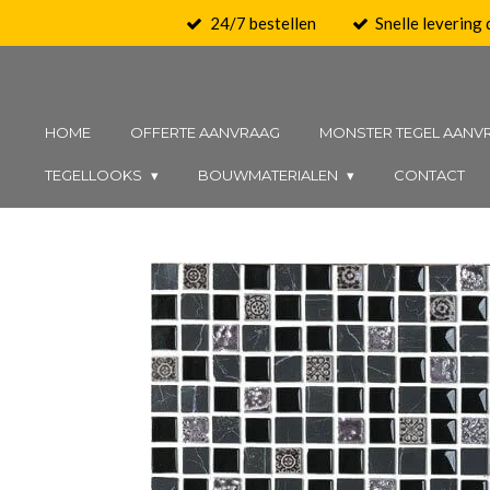
24/7 bestellen
Snelle levering
Ga
direct
naar
de
HOME
OFFERTE AANVRAAG
MONSTER TEGEL AANV
hoofdinhoud
TEGELLOOKS
BOUWMATERIALEN
CONTACT