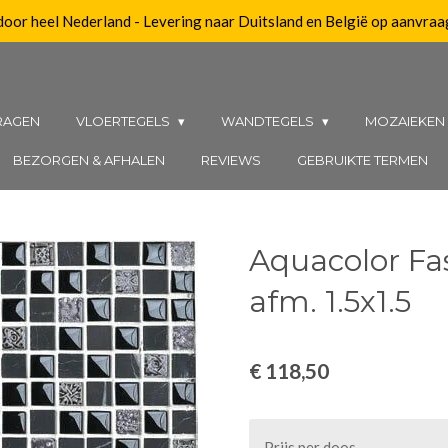
 door heel Nederland - Levering naar Duitsland en België op aanvraa
RAGEN
VLOERTEGELS
WANDTEGELS
MOZAIEKE
BEZORGEN & AFHALEN
REVIEWS
GEBRUIKTE TERMEN
Aquacolor Fa
afm. 1.5x1.5
€ 118,50
Prijs per doos