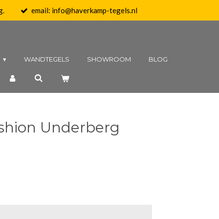
g.
email: info@haverkamp-tegels.nl
N
WANDTEGELS
SHOWROOM
BLOG
shion Underberg