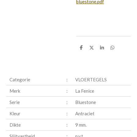
bluestone.pdf
D
D
S
D
e
e
h
e
l
e
a
l
e
l
r
e
n
e
n
Categorie
:
VLOERTEGELS
Merk
:
La Fenice
Serie
:
Bluestone
Kleur
:
Antraciet
Dikte
:
9 mm.
Slijtvastheid
:
n.v.t.