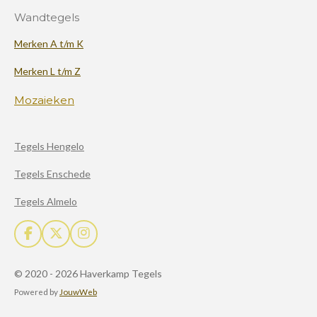
Wandtegels
Merken A t/m K
Merken L t/m Z
Mozaieken
Tegels Hengelo
Tegels Enschede
Tegels Almelo
F
X
I
a
n
c
s
© 2020 - 2026 Haverkamp Tegels
e
t
b
a
Powered by
JouwWeb
o
g
o
r