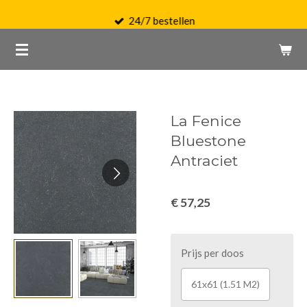
Ga
24/7 bestellen
direct
naar
de
hoofdinhoud
La Fenice
Bluestone
Antraciet
€ 57,25
Prijs per doos
61x61 (1.51 M2)