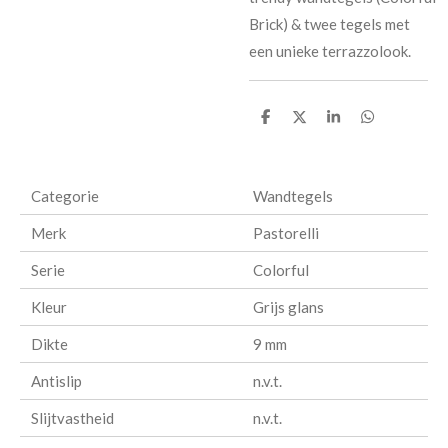
Brick) & twee tegels met
een unieke terrazzolook.
D
D
S
D
e
e
h
e
l
e
a
l
e
l
r
e
n
e
n
Categorie
Wandtegels
Merk
Pastorelli
Serie
Colorful
Kleur
Grijs glans
Dikte
9 mm
Antislip
n.v.t.
Slijtvastheid
n.v.t.