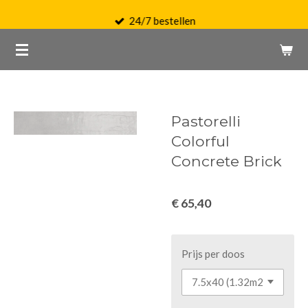
Ga
24/7 bestellen
direct
naar
de
hoofdinhoud
Pastorelli
Colorful
Concrete Brick
€ 65,40
Prijs per doos