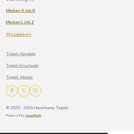
Merken A t/m K
Merken L t/m Z
Mozaieken
Tegels Hengelo
Tegels Enschede
Tegels Almelo
F
X
I
a
n
c
s
© 2020 - 2026 Haverkamp Tegels
e
t
b
a
Powered by
JouwWeb
o
g
o
r
k
a