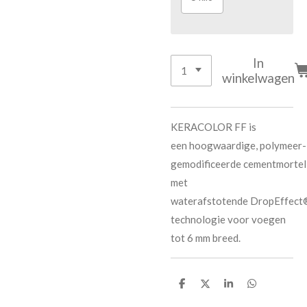
In
winkelwagen
KERACOLOR FF is
een hoogwaardige, polymeer-
gemodificeerde cementmortel
met
waterafstotende DropEffect
technologie voor voegen
tot 6 mm breed.
D
D
S
D
e
e
h
e