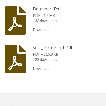
l
e
a
l
e
l
r
e
n
e
n
Datakaart Pdf
PDF – 1,7 MB
133 downloads
Download
Veiligheidskaart Pdf
PDF – 215,8 KB
128 downloads
Download
Logiker