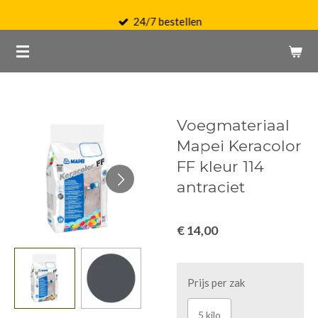
Ga
24/7 bestellen
direct
naar
de
hoofdinhoud
Voegmateriaal
Mapei Keracolor
FF kleur 114
antraciet
€ 14,00
Prijs per zak
5 kilo