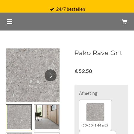
Ga
24/7 bestellen
direct
naar
de
hoofdinhoud
Rako Rave Grit
€ 52,50
Afmeting
60x60 (1.44 m2)