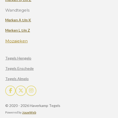
Wandtegels
Merken A t/m K
Merken L t/m Z
Mozaieken
Tegels Hengelo
Tegels Enschede
Tegels Almelo
F
X
I
a
n
c
s
© 2020 - 2026 Haverkamp Tegels
e
t
b
a
Powered by
JouwWeb
o
g