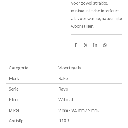
voor zowel strakke,
minimalistische interieurs
als voor warme, natuurlijke
woonstijlen.
D
D
S
D
e
e
h
e
l
e
a
l
e
l
r
e
n
e
n
Categorie
Vloertegels
Merk
Rako
Serie
Ravo
Kleur
Wit mat
Dikte
9 mm / 8.5 mm / 9 mm.
Antislip
R10B