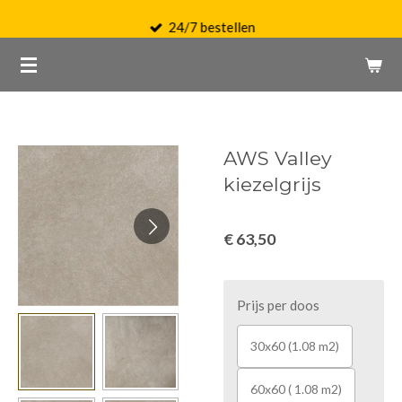
Ga
24/7 bestellen
direct
naar
de
hoofdinhoud
AWS Valley
kiezelgrijs
€ 63,50
Prijs per doos
30x60 (1.08 m2)
60x60 ( 1.08 m2)