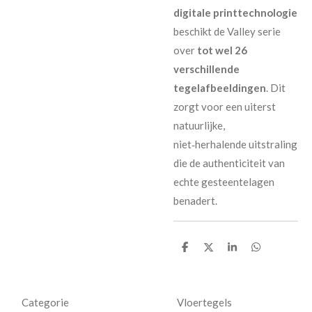
digitale printtechnologie
beschikt de Valley serie
over
tot wel 26
verschillende
tegelafbeeldingen
. Dit
zorgt voor een uiterst
natuurlijke,
niet‑herhalende uitstraling
die de authenticiteit van
echte gesteentelagen
benadert.
D
D
S
D
e
e
h
e
l
e
a
l
e
l
r
e
n
e
n
Categorie
Vloertegels