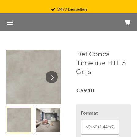
Ga
24/7 bestellen
direct
naar
de
hoofdinhoud
Del Conca
Timeline HTL 5
Grijs
€ 59,10
Formaat
60x60 (1.44m2)