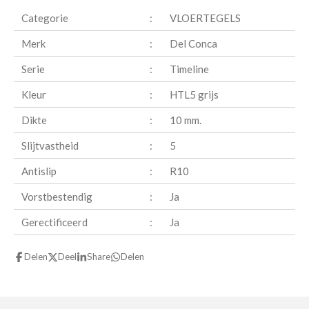
n
e
n
Categorie
:
VLOERTEGELS
Merk
:
Del Conca
Serie
:
Timeline
Kleur
:
HTL5 grijs
Dikte
:
10 mm.
Slijtvastheid
:
5
Antislip
:
R10
Vorstbestendig
:
Ja
Gerectificeerd
:
Ja
Delen
Deel
Share
Delen