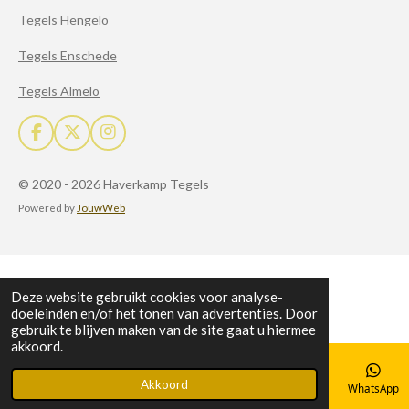
Tegels Hengelo
Tegels Enschede
Tegels Almelo
F
X
I
a
n
c
s
© 2020 - 2026 Haverkamp Tegels
e
t
b
a
Powered by
JouwWeb
o
g
o
r
k
a
m
Deze website gebruikt cookies voor analyse-
doeleinden en/of het tonen van advertenties. Door
gebruik te blijven maken van de site gaat u hiermee
akkoord.
Akkoord
E-mailadres
Telefoonnummer
Kaart
Facebook
WhatsApp