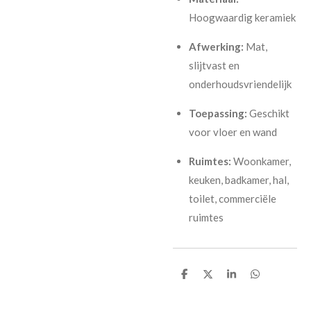
Hoogwaardig keramiek
Afwerking:
Mat,
slijtvast en
onderhoudsvriendelijk
Toepassing:
Geschikt
voor vloer en wand
Ruimtes:
Woonkamer,
keuken, badkamer, hal,
toilet, commerciële
ruimtes
D
D
S
D
e
e
h
e
l
e
a
l
e
l
r
e