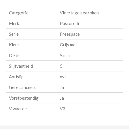
e
l
r
e
n
e
n
Categorie
Vloertegels/stroken
Merk
Pastorelli
Serie
Freespace
Kleur
Grijs mat
Dikte
9 mm
Slijtvastheid
5
Antislip
nvt
Gerectificeerd
Ja
Vorstbestendig
Ja
V waarde
V3