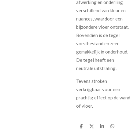
afwerking en onderling
verschillend van kleur en
nuances, waardoor een
bijzondere vloer ontstaat.
Bovendien is de tegel
vorstbestand en zeer
gemakkelijk in onderhoud.
De tegel heeft een
neutrale uitstraling.
Tevens stroken
verkrijgbaar voor een
prachtig effect op de wand
of vloer.
D
D
S
D
e
e
h
e
l
e
a
l