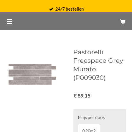
Ga
24/7 bestellen
direct
naar
de
hoofdinhoud
Pastorelli
Freespace Grey
Murato
(P009030)
€ 89,15
Prijs per doos
0.90m2