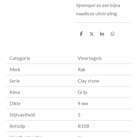
lijnenspel en een bijna
naadloze uitstraling.
D
D
S
D
e
e
h
e
l
e
a
l
e
l
r
e
n
e
n
Categorie
Vloertegels
Merk
Rak
Serie
Clay stone
Kleur
Grijs
Dikte
9 mm
Slijtvastheid
5
Antislip
R10B