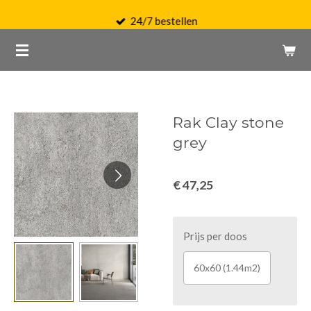
Ga
24/7 bestellen
direct
naar
de
hoofdinhoud
Rak Clay stone
grey
€ 47,25
Prijs per doos
60x60 (1.44m2)