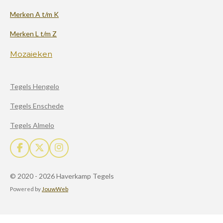
Merken A t/m K
Merken L t/m Z
Mozaieken
Tegels Hengelo
Tegels Enschede
Tegels Almelo
F
X
I
a
n
c
s
© 2020 - 2026 Haverkamp Tegels
e
t
b
a
Powered by
JouwWeb
o
g
o
r
k
a