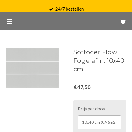
Ga
24/7 bestellen
direct
naar
de
hoofdinhoud
Sottocer Flow
Foge afm. 10x40
cm
€ 47,50
Prijs per doos
10x40 cm (0.96m2)