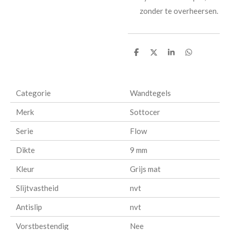
zonder te overheersen.
D
D
S
D
e
e
h
e
l
e
a
l
e
l
r
e
n
e
n
Categorie
Wandtegels
Merk
Sottocer
Serie
Flow
Dikte
9 mm
Kleur
Grijs mat
Slijtvastheid
nvt
Antislip
nvt
Vorstbestendig
Nee