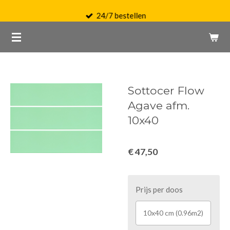
Ga
24/7 bestellen
direct
naar
de
hoofdinhoud
Sottocer Flow
Agave afm.
10x40
€ 47,50
Prijs per doos
10x40 cm (0.96m2)