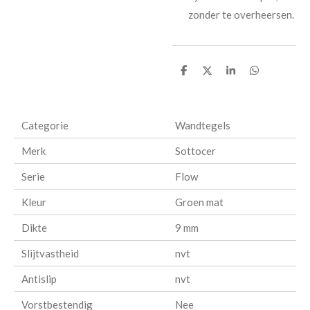
zonder te overheersen.
D
D
S
D
e
e
h
e
l
e
a
l
e
l
r
e
n
e
n
Categorie
Wandtegels
Merk
Sottocer
Serie
Flow
Kleur
Groen mat
Dikte
9 mm
Slijtvastheid
nvt
Antislip
nvt
Vorstbestendig
Nee