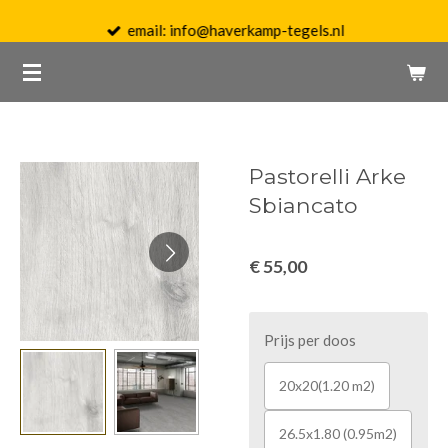
Ga
email: info@haverkamp-tegels.nl
direct
naar
de
hoofdinhoud
Pastorelli Arke
Sbiancato
€ 55,00
Prijs per doos
20x20(1.20 m2)
26.5x1.80 (0.95m2)