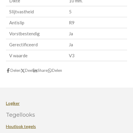
Dikte
10 mm.
Slijtvastheid
5
Antislip
R9
Vorstbestendig
Ja
Gerectificeerd
Ja
V waarde
V3
Delen
Deel
Share
Delen
Logiker
Tegellooks
Houtlook tegels