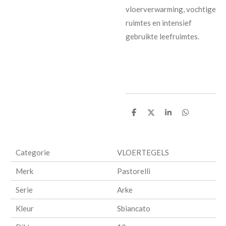
vloerverwarming, vochtige
ruimtes en intensief
gebruikte leefruimtes.
D
D
S
D
e
e
h
e
l
e
a
l
e
l
r
e
n
e
n
Categorie
VLOERTEGELS
Merk
Pastorelli
Serie
Arke
Kleur
Sbiancato