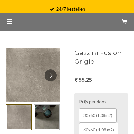
Ga
24/7 bestellen
direct
naar
de
hoofdinhoud
Gazzini Fusion
Grigio
€ 55,25
Prijs per doos
30x60 (1.08m2)
60x60 ( 1.08 m2)