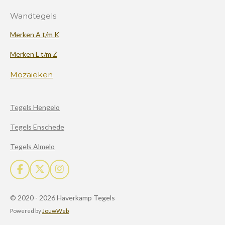
Wandtegels
Merken A t/m K
Merken L t/m Z
Mozaieken
Tegels Hengelo
Tegels Enschede
Tegels Almelo
F
X
I
a
n
c
s
© 2020 - 2026 Haverkamp Tegels
e
t
b
a
Powered by
JouwWeb
o
g