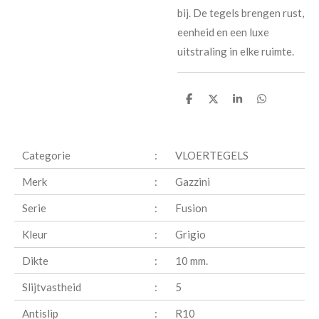
bij. De tegels brengen rust,
eenheid en een luxe
uitstraling in elke ruimte.
D
D
S
D
e
e
h
e
l
e
a
l
e
l
r
e
n
e
n
Categorie
:
VLOERTEGELS
Merk
:
Gazzini
Serie
:
Fusion
Kleur
:
Grigio
Dikte
:
10 mm.
Slijtvastheid
:
5
Antislip
:
R10