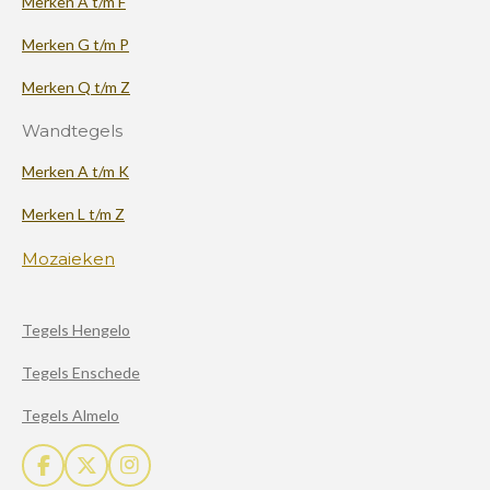
Merken A t/m F
Merken G t/m P
Merken Q t/m Z
Wandtegels
Merken A t/m K
Merken L t/m Z
Mozaieken
Tegels Hengelo
Tegels Enschede
Tegels Almelo
F
X
I