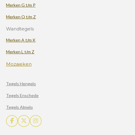
Merken G t/m P
Merken Q t/m Z
Wandtegels
Merken A t/m K
Merken L t/m Z
Mozaieken
Tegels Hengelo
Tegels Enschede
Tegels Almelo
F
X
I
a
n
c
s